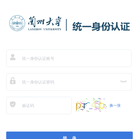
换一张
登 录